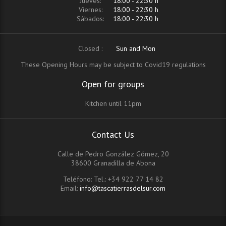
Jueves:
18:00 - 22:30 h
Viernes:
18:00 - 22:30 h
Sábados:
18:00 - 22:30 h
Closed :
Sun and Mon
These Opening Hours may be subject to Covid19 regulations
Open for groups
Kitchen until 11pm
Contact Us
Calle de Pedro González Gómez, 20
38600 Granadilla de Abona
Teléfono:
Tel.: +34 922 77 14 82
Email:
info@tascatierrasdelsur.com