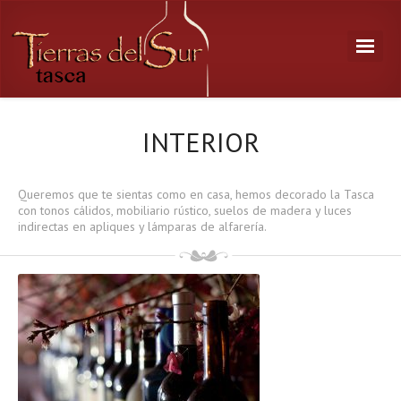
INTERIOR
Queremos que te sientas como en casa, hemos decorado la Tasca
con tonos cálidos, mobiliario rústico, suelos de madera y luces
indirectas en apliques y lámparas de alfarería.